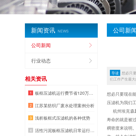
新闻资讯
公司新
NEWS
公司新闻
行业动态
导读
想必只
相关资讯
们工作产生最大
板框压滤机运行费节省120万，他们是如何做到的?
想必只要现在
压滤机为我们
江苏某纺织厂废水处理案例分析
杭州埃克森
浅析板框式压滤机的各种优势
寿命的就是被
稠密度来说明
活性污泥板框压滤机日常运行7大指标