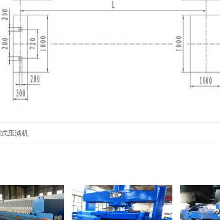
厢式压滤机