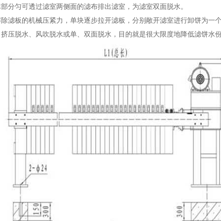
体部分匀可透过滤室两侧面的滤布排出滤室，为滤室双面脱水。
解除滤板的机械压紧力，单块逐步拉开滤板，分别敞开滤室进行卸饼为一
、挤压脱水、风吹脱水或单、双面脱水，目的就是很大限度地降低滤饼水