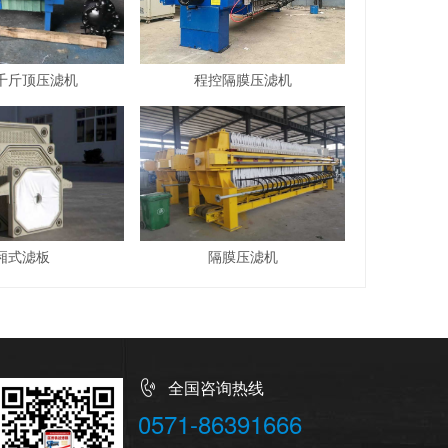
千斤顶压滤机
程控隔膜压滤机
厢式滤板
隔膜压滤机
全国咨询热线
0571-86391666