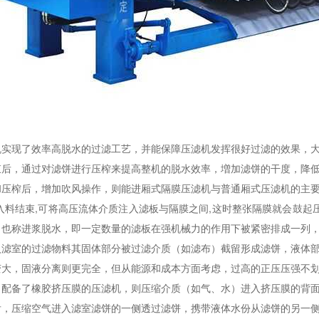
机实现了效率高脱水的过滤工艺，并能保障压滤机发挥很好过滤的效果，
束后，通过对滤饼进行压榨来提高整机的脱水效率，増加滤饼的干度，降
和压榨后，增加吹风操作，则能进厢式隔膜压滤机与普通厢式压滤机的主要
入料结束,可将高压流体介质注入滤板与隔膜之间,这时整张隔膜就会鼓起
，也称进浆脱水，即一定数量的滤板在强机械力的作用下被紧密排成一列
入滤室的过滤物料其固体部分被过滤介质（如滤布）截留形成滤饼，液体
变大，固液分离则更完全，但从能源和成本方面考虑，过高的正压压强不
，配备了橡胶挤压膜的压滤机，则压缩介质（如气、水）进入挤压膜的背
后，压缩空气进入滤室滤饼的一侧透过滤饼，携带液体水份从滤饼的另一