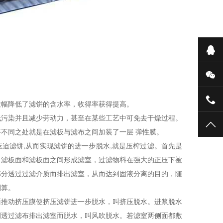
大幅降低了滤饼的含水率，收得率获得提高。
低污染并且减少劳动力，甚至在某些工艺中可免去干燥过程。
不同之处就是在滤板与滤布之间加装了一层 弹性膜。
压迫滤饼,从而实现滤饼的进一步脱水,就是压榨过滤。首先是
，滤板面和滤板面之间形成滤室，过滤物料在强大的正压下被
部分透过过滤介质而排出滤室，从而达到固液分离的目的，随
划算。
面推动挤压膜使挤压滤饼进一步脱水，叫挤压脱水。进浆脱水
侧透过滤布排出滤室而脱水，叫风吹脱水。若滤室两侧面都敷