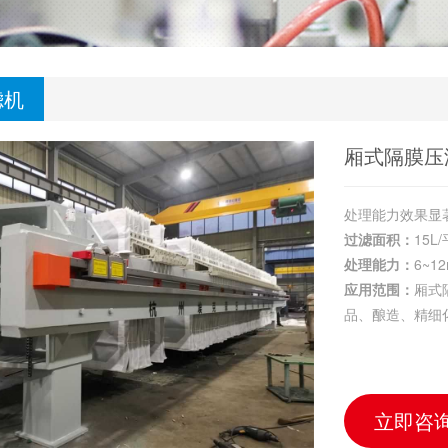
滤机
厢式隔膜压
处理能力效果显
过滤面积：
15L
处理能力：
6~12
应用范围：
厢式
品、酿造、精细
立即咨