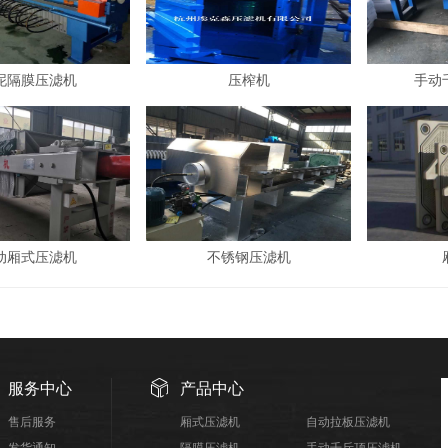
泥隔膜压滤机
压榨机
手动
动厢式压滤机
不锈钢压滤机
服务中心
产品中心
售后服务
厢式压滤机
自动拉板压滤机
发货通知
隔膜压滤机
手动千斤顶压滤机