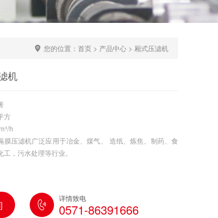
您的位置：
首页
>
产品中心
>
厢式压滤机
滤机
著
/平方
m³/h
隔膜压滤机广泛应用于冶金、煤气、 造纸、炼焦、制药、食
化工，污水处理等行业。
详情致电
询
0571-86391666