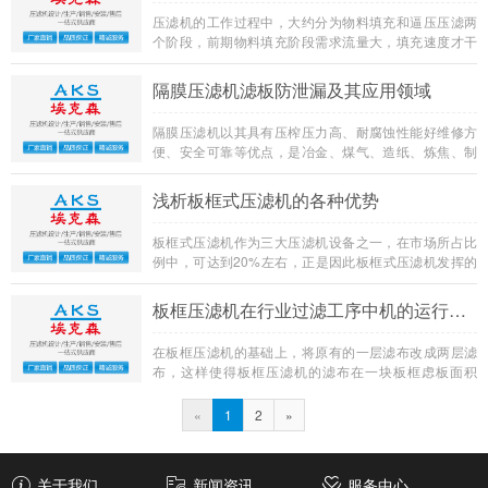
使用液压油作为压力载体来传递内部压力。
压滤机的工作过程中，大约分为物料填充和逼压压滤两
个阶段，前期物料填充阶段需求流量大，填充速度才干
快，工作效率才会高；而压滤阶段则需求流体压力高，
流量小。客户在选购离心泵时，常常把实践需求的最高
隔膜压滤机滤板防泄漏及其应用领域
压力标定为选型压力，把填充时的最大流量标定为选型
流量。
隔膜压滤机以其具有压榨压力高、耐腐蚀性能好维修方
便、安全可靠等优点，是冶金、煤气、造纸、炼焦、制
药、食品、酿造、精细化工等行业客户的不二选择。隔
膜压滤机与普通厢式压滤机的主要不同之处就是在滤板
浅析板框式压滤机的各种优势
的两侧加装了两块弹性膜（复合橡胶隔膜是整体膜
片），运行过程中，当入料结束，可将高压流体介质注
板框式压滤机作为三大压滤机设备之一，在市场所占比
入隔膜板中，这时整张隔膜就会鼓起，压迫滤饼，从而
例中，可达到20%左右，正是因此板框式压滤机发挥的
实现滤饼的进一步脱水，就是压榨过滤。
在工业生产的今天， 发挥着不可替代的作用。所以我们
就来详细分析一下板框式压滤机。
板框压滤机在行业过滤工序中机的运行细节
在板框压滤机的基础上，将原有的一层滤布改成两层滤
布，这样使得板框压滤机的滤布在一块板框虑板面积
上，使得滤布的拦截质量双倍提高。在中间放上一层活
性炭，利用滤布两面的支持，将活性炭的均匀的分布在
«
1
2
»
其中。这样就可以实现板框压滤机的多功能的过滤分离
效果。
关于我们
新闻资讯
服务中心