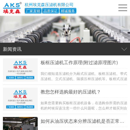
杭州埃克森压滤机有限公司
厂家直销
品质保证
精诚服务
新闻资讯
板框压滤机工作原理(附过滤原理图片)
我们都知道压滤机分为厢式压滤机、板框压滤机、带式
压滤机、立式压滤机、隔膜压榨压滤机等。板框式压滤
机是悬浮液固、液两相分离的理想设备，具有轻巧、灵
活、可靠等特点。下面，中大压滤机为您着重讲述板框
教您怎样选购最好的压滤机？
压滤机的工作原理及内部结构。
如果您需要购买板框压滤机设备，在选购你所需的压滤
机的时候应该注意一些什么问题呢，怎么样才能买到合
适的压滤机设备呢？
如何从油压状态来分辨压滤机是否正常运行？