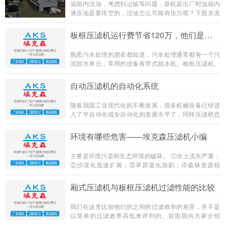
油箱内没油，考虑到运输等问题，新机器出厂时油箱内
液压油是要排空的，没油怎么可能有压力呢？下面东龙
化工机械小编为大家讲解下板框压滤机油泵工作正常油
压状态。
板框压滤机运行费节省120万，他们是如何做到的?
熟悉污水处理的朋友都知道，污水处理通常都有一个污
泥脱水单元，常用的设备有带式脱水机、板框压滤机、
离心机、叠螺机等。为了把污泥的含水率降低至
60~70%，使用板框压滤机时，一定要投加PAC和石灰
自动压滤机的自动化系统
吗？
随着我国工业现代化的不断发展，很多机械设备已经进
入了半自动化或全自动化的发展水平了，同样压滤机也
逐步的迈向自动、智能的发展道路，才能适应当今市
场，甚至未来的挑战。我们今天就来介绍一下自动板框
环境有哪些危害——埃克森压滤机小编
式压滤机的自动化系统，让我们更加的了解自动压滤机
的自动化水平。
主要是环境污染和生态环境的破坏。 ①水土流失严重；
②沙漠化迅速扩展；③草原退化加剧；④森林资源锐
减；⑤生物物种加速灭绝；⑥地下水位下降；⑦水体污
染加重；⑧大气污染严重；⑨固体废弃物存放量过大，
厢式压滤机与板框压滤机过滤性能的比较
垃圾包围城市；⑩城市污染向农村蔓延
我们在这里比较他们的之间的过滤效率的差异，并不是
以简单的过滤效率高低来评判的。前面我向大家介绍
过，影响压滤机过滤效率的原因是很多的，所以我们比