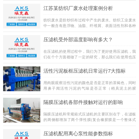
较板框式压滤机与厢式压滤机之间的过滤效率的差异就
江苏某纺织厂废水处理案例分析
不是那么简单的。
纺织废水是纺纱织布过程中产生的废水。纺织工业废水
中一般含有悬浮物、油脂、纤维屑、表面活性剂和各种
染料等，是较难处理的工业废水之一。今天，我们就来
了解下江苏纺织厂废水处理案例。
压滤机受外部温度影响有多大？
在压滤机的使用过程中，我们为了更好使用压滤机，我
们在个个方面都做了一定的研究，那么我们在使用也压
滤机的过程之中，环境之中的温度会对压滤机起到何种
影响，何种表现，我们有应该何以处理。我们今天就来
活性污泥板框压滤机日常运行7大指标
说说。
用肉眼观察活性污泥的颜色是否是正常的茶褐色，同时
用鼻子闻活性污泥的气味是否正常（稍具泥土的腥
味）。若是污泥发黑发臭，通常是曝气充氧不足；若是
污泥色泽较淡，通常是曝气充氧过度或负荷过低。（参
隔膜压滤机各部件接触对运行的影响
见我们之的发文，2看1闻，判断好氧系统运行状态）
隔膜压滤机和常规箱式压滤机的主要区别在于，在滤板
的两侧都增加了两个弹性膜(复合橡胶膜是一个整体式
膜。在操作期间，当进料完成时，将高压流体介质注入
膜中，并使整个膜膨胀以过滤滤饼，以进一步使滤饼脱
压滤机配用离心泵性能参数指标
水，这是压力过滤。在隔膜压滤机运行期间，液压系统