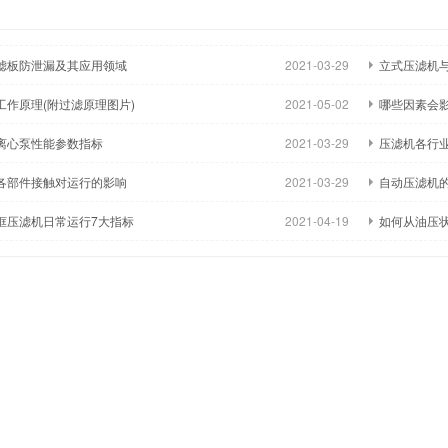
。产品分为：自动、手动、液动、厢
多，规格齐全。产品分为：自动、手动、
电、液一体式
式、板框式、机电、液一体式
滤板防泄漏及其应用领域
2021-03-29
立式压滤机
工作原理(附过滤原理图片)
2021-05-02
哪些因素会
离心泵性能参数指标
2021-03-29
压滤机各行
各部件接触对运行的影响
2021-03-29
自动压滤机
框压滤机日常运行7大指标
2021-04-19
如何从油压