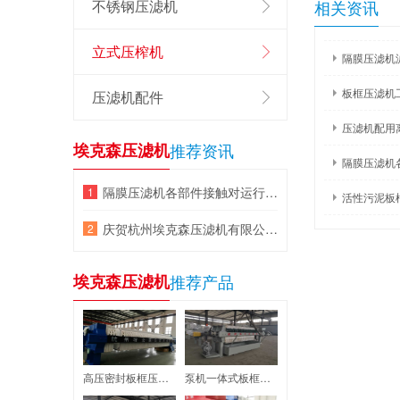
不锈钢压滤机
相关资讯
多，规格齐全
式、板框式、机
立式压榨机
隔膜压滤机
板框压滤机
压滤机配件
压滤机配用
埃克森压滤机
推荐资讯
隔膜压滤机
隔膜压滤机各部件接触对运行的影响
活性污泥板
庆贺杭州埃克森压滤机有限公司网站改版成功!
埃克森压滤机
推荐产品
高压密封板框压滤机
泵机一体式板框压滤机