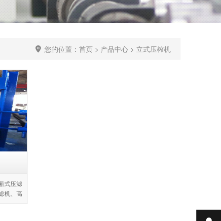
您的位置：
首页
>
产品中心
>
立式压榨机
厢式压滤
滤机、高
计合理、
详情
用、品种