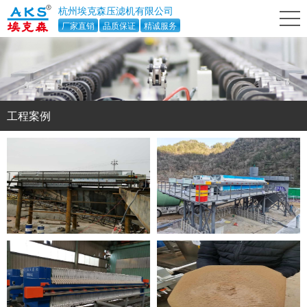
杭州埃克森压滤机有限公司
厂家直销
品质保证
精诚服务
工程案例
广东区域大型碎石厂500平方项目
中铁隧道局洗沙厂全套排污处理案例