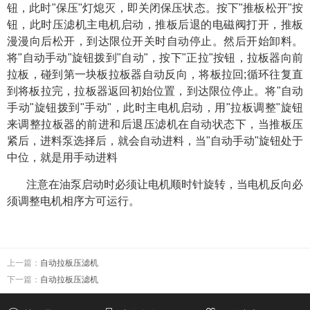
钮，此时"保压"灯熄灭，即关闭保压状态。
按下"推板松开"按
钮，此时压滤机主电机启动，推板后退的电磁阀打开，推板
漫漫向后松开，到达限位开关时自动停止。然后开始卸料。
将"自动手动"旋钮拨到"自动"，按下"正拉"按钮，拉板器向前
拉板，碰到第一块板拉板器自动反向，将板拉回;循环往复直
到将板拉完，拉板器返回初始位置，到达限位停止。
将"自动
手动"旋钮拨到"手动"，此时主电机启动，用"拉板调整"旋钮
来调整拉板器的前进和后退
压滤机在自动状态下，当推板压
紧后，进料泵选择后，就会自动进料，当"自动手动"旋钮处于
中位，就是用手动进料
注意在油泵启动时必须让电机顺时针旋转，当电机反向必
须调整电机相序方可运行。
上一篇：
自动拉板压滤机
下一篇：
自动拉板压滤机