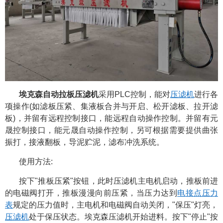
埃克森自动拉板压滤机
采用PLC控制，能对
压滤机
进行各
项操作(如滤板压紧、集液板合并与开启、松开滤板、拉开滤
板)，并留有远程控制接口，能远程自动操作控制。并留有元
晟控制接口，能元晟自动操作控制，另可根据需要提供曲张
振打，接液翻板，导泥贮泥，滤布冲洗系统。
使用方法:
按下"推板压紧"按钮，此时压滤机主电机启动，推板前进
的电磁阀打开，推板漫漫向前压紧，当压力达到
电接点压力
表
规定的压力值时，主电机和电磁阀自动关闭，"保压"灯亮，
压滤机
处于保压状态。埃克森压滤机开始进料。
按下"停止"按