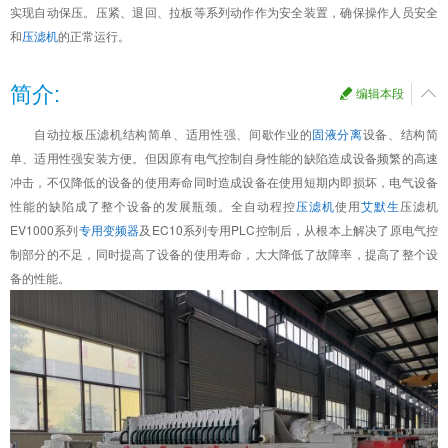
实现自动保压。压紧、退回、拉板等系列动作作为安全装置，确保操作人员安全
和
压滤机
的正常运行。
简介:
编辑本段
自动拉板压滤机结构简单、适用性强、间歇作业的
固液分离
设备、结构简
单、适用性强安装方便。但因原有电气控制自身性能的缺陷造成设备频繁的高速
冲击，不仅降低的设备的使用寿命同时造成设备在使用短期内即损坏，电气设备
性能的缺陷成了整个设备的发展瓶颈。全自动程控
压滤机
使用
艾默生
压滤机
EV1000系列
专用变频器
及EC10系列专用PLC控制后，从根本上解决了原电气控
制部分的不足，同时提高了设备的使用寿命，大大降低了故障率，提高了整个设
备的性能。